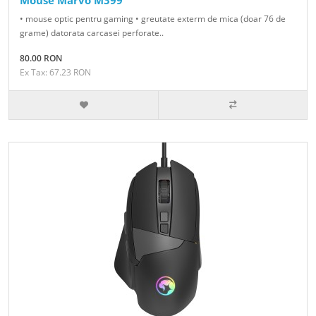
Mouse Marvo M399
• mouse optic pentru gaming • greutate exterm de mica (doar 76 de
grame) datorata carcasei perforate..
80.00 RON
Ex Tax: 67.23 RON