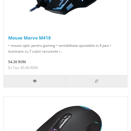
Mouse Marvo M418
• mouse optic pentru gaming • sensibilitate ajustabila in 4 pasi •
iluminare cu 7 culori recurente •..
54.26 RON
Ex Tax: 45.60 RON