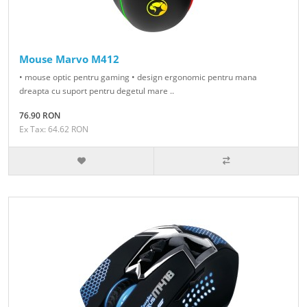
Mouse Marvo M412
• mouse optic pentru gaming • design ergonomic pentru mana
dreapta cu suport pentru degetul mare ..
76.90 RON
Ex Tax: 64.62 RON