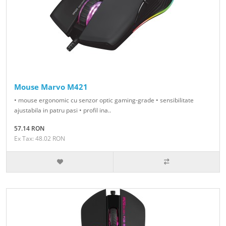
Mouse Marvo M421
• mouse ergonomic cu senzor optic gaming-grade • sensibilitate
ajustabila in patru pasi • profil ina..
57.14 RON
Ex Tax: 48.02 RON