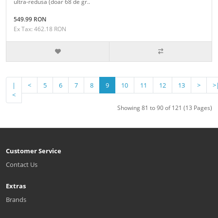
ultra-redusa (doar 68 de gr..
549.99 RON
Ex Tax: 462.18 RON
|
<
5
6
7
8
9
10
11
12
13
>
>
<
Showing 81 to 90 of 121 (13 Pages)
Customer Service
Contact Us
Extras
Brands