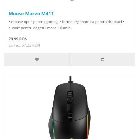
Mouse Marvo M411
• mouse optic pentru gaming • forma ergonomica pentru dreptaci •
suport pentru degetul mare • ilumin..
79.99 RON
Ex Tax: 67.22 RON