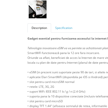
Description
Specification
Gadget esential pentru furnizarea accesului la internet 
Tehnologia inovatoare eSIM va va permite sa achizitionati planur
SmartWiFi functionează pana la 12 ore fara incarcare.
Oriunde va aflati, beneficiati de acces la Internet de mare vit
locala cu plan de date pentru Internet (planul de date pentru
• eSIM (in prezent sunt suportate peste 90 de tari, si altele 
• aplicatie Elari SmartWiFi (disponibila pe iOS si Android) p
• slot pentru card microSIM normal
• retele: LTE, 3G, 2G
• suport WiFi: IEEE 802.11 b / g / n (2.4 GHz)
• suporta pana la 10 dispozitive conectate (inclusiv telefoane 
• slot pentru card microSD
• display TFT 1.44" (afiseaza semnalul de retea, informatiile 