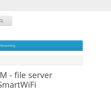
Networking
 - file server
 SmartWiFi