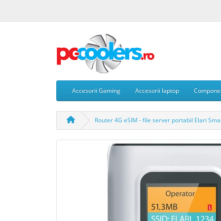
Accesorii Gaming
Accesorii laptop
Compone
Router 4G eSIM - file server portabil Elari Sma