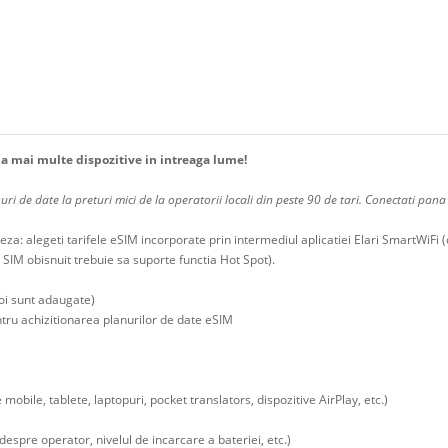
la mai multe dispozitive in intreaga lume!
i de date la preturi mici de la operatorii locali din peste 90 de tari. Conectati pana 
eza: alegeti tarifele eSIM incorporate prin intermediul aplicatiei Elari SmartWiFi (
 SIM obisnuit trebuie sa suporte functia Hot Spot).
noi sunt adaugate)
entru achizitionarea planurilor de date eSIM
mobile, tablete, laptopuri, pocket translators, dispozitive AirPlay, etc.)
despre operator, nivelul de incarcare a bateriei, etc.)