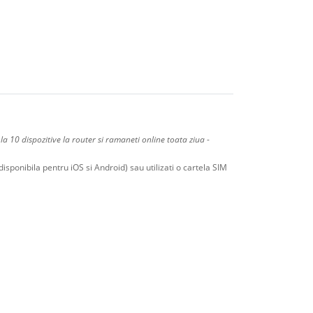
la 10 dispozitive la router si ramaneti online toata ziua
-
disponibila pentru iOS si Android) sau utilizati o cartela SIM