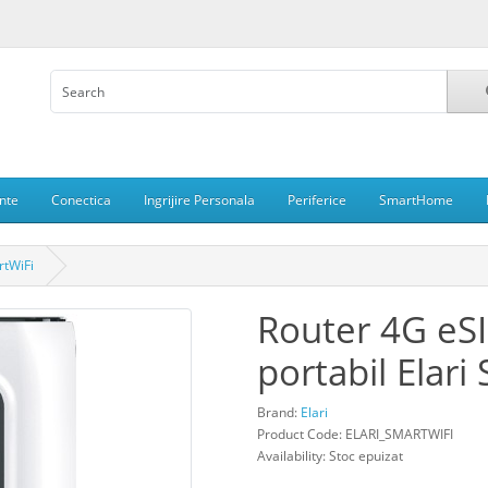
nte
Conectica
Ingrijire Personala
Periferice
SmartHome
rtWiFi
Router 4G eSIM
portabil Elari
Brand:
Elari
Product Code: ELARI_SMARTWIFI
Availability: Stoc epuizat