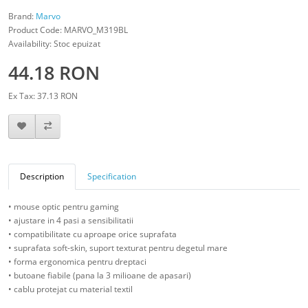
Brand:
Marvo
Product Code: MARVO_M319BL
Availability: Stoc epuizat
44.18 RON
Ex Tax: 37.13 RON
Description
Specification
• mouse optic pentru gaming
• ajustare in 4 pasi a sensibilitatii
• compatibilitate cu aproape orice suprafata
• suprafata soft-skin, suport texturat pentru degetul mare
• forma ergonomica pentru dreptaci
• butoane fiabile (pana la 3 milioane de apasari)
• cablu protejat cu material textil