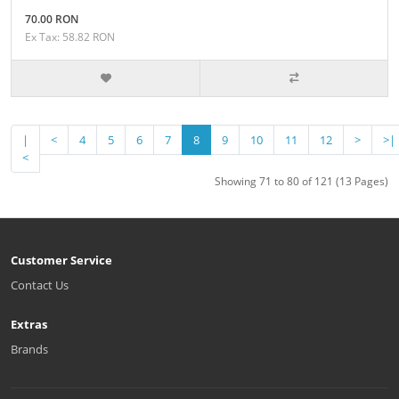
70.00 RON
Ex Tax: 58.82 RON
|
<
4
5
6
7
8
9
10
11
12
>
>|
<
Showing 71 to 80 of 121 (13 Pages)
Customer Service
Contact Us
Extras
Brands