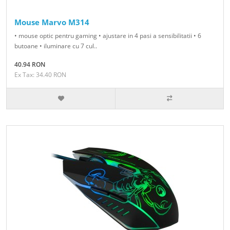
Mouse Marvo M314
• mouse optic pentru gaming • ajustare in 4 pasi a sensibilitatii • 6
butoane • iluminare cu 7 cul..
40.94 RON
Ex Tax: 34.40 RON