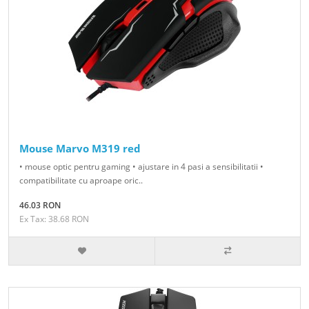
Mouse Marvo M319 red
• mouse optic pentru gaming • ajustare in 4 pasi a sensibilitatii •
compatibilitate cu aproape oric..
46.03 RON
Ex Tax: 38.68 RON