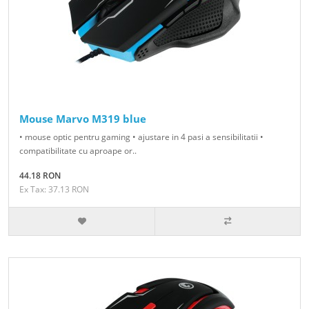
Mouse Marvo M319 blue
• mouse optic pentru gaming • ajustare in 4 pasi a sensibilitatii •
compatibilitate cu aproape or..
44.18 RON
Ex Tax: 37.13 RON