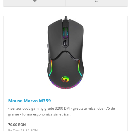
Mouse Marvo M359
• senzor optic gaming grade 3200 DPI • greutate mica, doar 75 de
grame • forma ergonomica simetrica ..
70.00 RON
Ex Tax: 58.82 RON