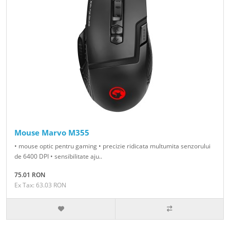
Mouse Marvo M355
• mouse optic pentru gaming • precizie ridicata multumita senzorului
de 6400 DPI • sensibilitate aju..
75.01 RON
Ex Tax: 63.03 RON