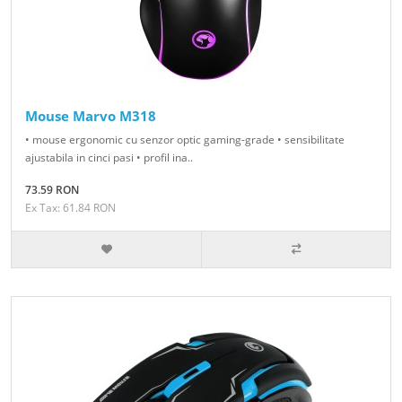
Mouse Marvo M318
• mouse ergonomic cu senzor optic gaming-grade • sensibilitate
ajustabila in cinci pasi • profil ina..
73.59 RON
Ex Tax: 61.84 RON